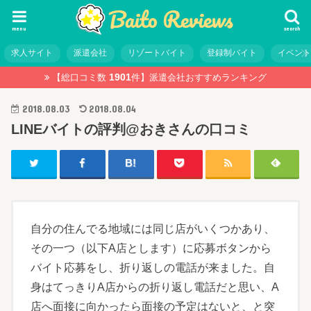
menu
search
求人サイト
派遣会社
リゾートバイト
登録制バイト
イベン
1901
【総口コミ数
件】
派遣会社おすすめランキング
2018.08.03
2018.08.04
LINEバイトの評判@おきさんの口コミ
自分の住んでる地域には同じ店がいくつかあり、
その一つ（以下A店とします）に応募ボタンから
バイト応募をし、折り返しの電話が来ました。自
身はてっきりA店からの折り返し電話だと思い、A
店へ面接に向かったら面接の予定はないと、と突