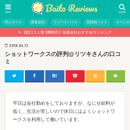
menu
search
求人サイト
派遣会社
リゾートバイト
登録制バイト
イベン
1901
【総口コミ数
件】
派遣会社おすすめランキング
2018.04.13
ショットワークスの評判@リツキさんの口コ
ミ
平日は会社勤めをしておりますが、なにせ給料が
低く、生活が苦しいので休日にはよくショットワ
ークスを利用して働いています。