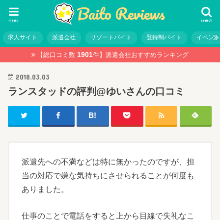
menu
search
求人サイト
派遣会社
リゾートバイト
登録制バイト
イベン
1901
【総口コミ数
件】
派遣会社おすすめランキング
2018.03.03
ランスタッドの評判@ゆいさんの口コミ
派遣先への不満などは特に無かったのですが、担
当の対応で嫌な気持ちにさせられることが何度も
ありました。
仕事のことで電話をすると上から目線で失礼なこ