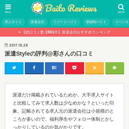
menu
search
求人サイト
派遣会社
リゾートバイト
登録制バイト
イベン
1901
【総口コミ数
件】
派遣会社おすすめランキング
2017.10.28
派遣Styleの評判@彩さんの口コミ
派遣だけ掲載されているためか、大手求人サイト
と比較してみて求人数は少なめかな？といった印
象。記帳されてる求人元の派遣会社は小規模のと
ころが多いので、福利厚生やフォロー体制とかし
っかりしているのか気がかりです。