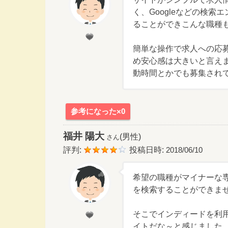
く、Googleなどの検
ることができこんな職種
簡単な操作で求人への応
め安心感は大きいと言え
動時間とかでも募集され
参考になった×0
福井 陽大
(男性)
さん
評判:
投稿日時:
2018/06/10
希望の職種がマイナーな
を検索することができま
そこでインディードを利
イトだな～と感じました