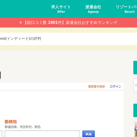
求人サイト
派遣会社
リゾートバ
Offer
Agency
Resort
1901
【総口コミ数
件】
派遣会社おすすめランキング
妊婦の仕事探し
初心者
知っておきた
リゾートバイ
おすすめのリ
deed(インディード)の評判
判