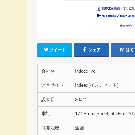
ツイート
シェア
はて
会社名
Indeed,Inc
運営サイト
Indeed(インディード)
設立日
2004年
本社
177 Broad Street, 6th Floor,S
展開地域
全国