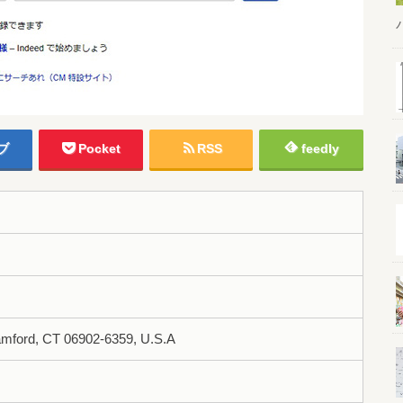
ブ
Pocket
RSS
feedly
tamford, CT 06902-6359, U.S.A