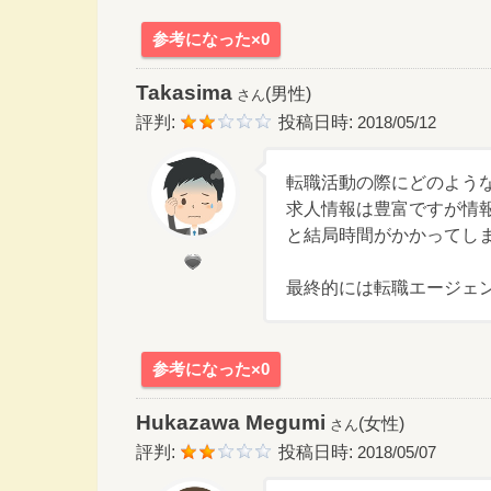
参考になった×0
Takasima
(男性)
さん
評判:
投稿日時:
2018/05/12
転職活動の際にどのよう
求人情報は豊富ですが情
と結局時間がかかってし
最終的には転職エージェ
参考になった×0
Hukazawa Megumi
(女性)
さん
評判:
投稿日時:
2018/05/07