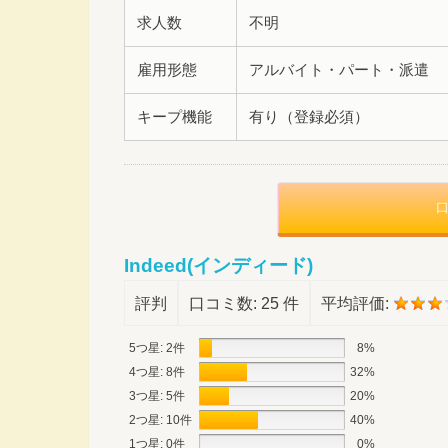
求人数
不明
雇用形態
アルバイト・パート・派遣
キープ機能
有り（登録必須）
Indeed(インディード)
評判
口コミ数:
25 件
平均評価:
5つ星: 2件
8%
4つ星: 8件
32%
3つ星: 5件
20%
2つ星: 10件
40%
1つ星: 0件
0%