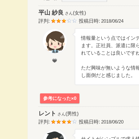
平山 紗良
(女性)
さん
評判:
投稿日時:
2018/06/24
情報量という点ではイン
ます。正社員、派遣に限
れていることは良いです
ただ興味が無いような情
し面倒だと感じました。
参考になった×0
レント
(男性)
さん
評判:
投稿日時:
2018/06/20
サイトがシンプルで求人