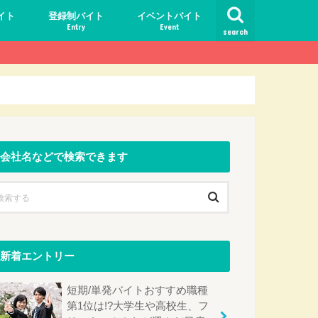
イト
登録制バイト
イベントバイト
Entry
Event
search
いこと
ト地
ゾバ
会社名などで検索できます
新着エントリー
短期/単発バイトおすすめ職種
第1位は!?大学生や高校生、フ