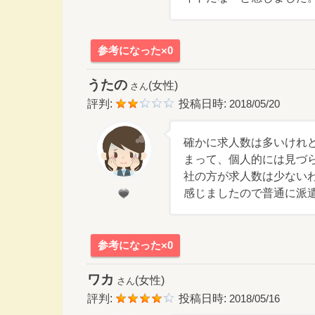
参考になった×0
うたの
(女性)
さん
評判:
投稿日時:
2018/05/20
確かに求人数は多いけれ
まって、個人的には見づ
社の方が求人数は少ない
感じましたので普通に派
参考になった×0
ワカ
(女性)
さん
評判:
投稿日時:
2018/05/16