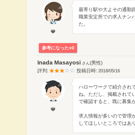
最寄り駅や大よその通勤
職業安定所での求人ナン
た。
参考になった×0
Inada Masayosi
(男性)
さん
評判:
投稿日時:
2018/05/16
ハローワークで紹介され
ね。ただし、掲載されて
で確認すると、既に募集
求人情報が多いので管理
してほしいところではあ