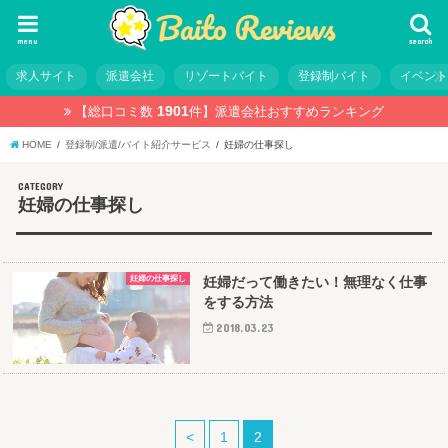
menu
search
求人サイト
派遣会社
リゾートバイト
登録制バイト
イベン
1901
【総口コミ数
件】
派遣会社おすすめランキング
HOME
登録制/派遣/バイト紹介サービス
妊婦の仕事探し
CATEGORY
妊婦の仕事探し
妊婦の仕事探し
妊婦だって働きたい！無理なく仕事
をする方法
2018.03.23
<
1
2