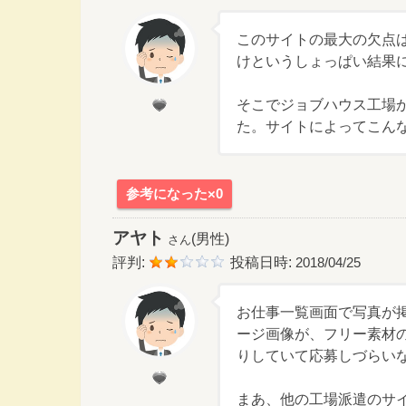
このサイトの最大の欠点
けというしょっぱい結果
そこでジョブハウス工場
た。サイトによってこんな
参考になった×0
アヤト
(男性)
さん
評判:
投稿日時:
2018/04/25
お仕事一覧画面で写真が
ージ画像が、フリー素材
りしていて応募しづらい
まあ、他の工場派遣のサ