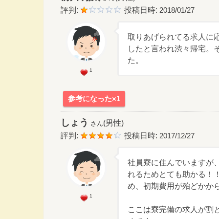
評判:
投稿日時:
2018/01/27
取りあげられてる求人に
したと言われ渋々帰宅。
た。
1
参考になった×1
しょう
(男性)
さん
評判:
投稿日時:
2017/12/27
社員寮に住んでいますが
れるためとても助かる！
め、初期費用が殆どかか
1
ここは寮完備の求人が割