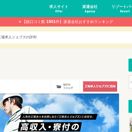
求人サイト
派遣会社
リゾートバ
Offer
Agency
Resort
1901
【総口コミ数
件】
派遣会社おすすめランキング
妊婦の仕事探し
初心者
知っておきた
リゾートバイ
おすすめのリ
工場求人ジョブズの評判