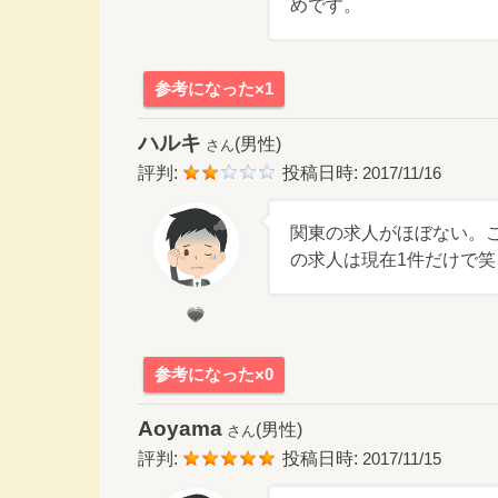
めです。
参考になった×1
ハルキ
(男性)
さん
評判:
投稿日時:
2017/11/16
関東の求人がほぼない。
の求人は現在1件だけで笑
参考になった×0
Aoyama
(男性)
さん
評判:
投稿日時:
2017/11/15