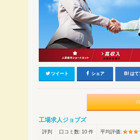
ツイート
シェア
はて
工場求人ジョブズ
評判
口コミ数:
10 件
平均評価: