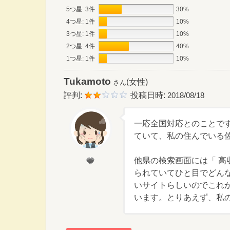
5つ星: 3件
30%
4つ星: 1件
10%
3つ星: 1件
10%
2つ星: 4件
40%
1つ星: 1件
10%
Tukamoto
(女性)
さん
評判:
投稿日時:
2018/08/18
一応全国対応とのことで
ていて、私の住んでいる
他県の検索画面には「 
られていてひと目でどん
いサイトらしいのでこれ
います。とりあえず、私