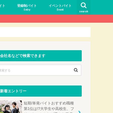
イト
登録制バイト
イベントバイト
Entry
Event
search
いこと
ト地
ゾバ
会社名などで検索できます
新着エントリー
短期/単発バイトおすすめ職種
第1位は!?大学生や高校生、フ