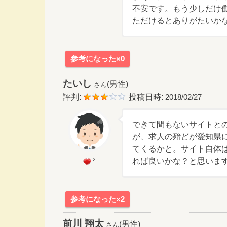
不安です。もう少しだけ
ただけるとありがたいか
参考になった×0
たいし
(男性)
さん
評判:
投稿日時:
2018/02/27
できて間もないサイトと
が、求人の殆どが愛知県
てくるかと。サイト自体
2
れば良いかな？と思いま
参考になった×2
前川 翔太
(男性)
さん