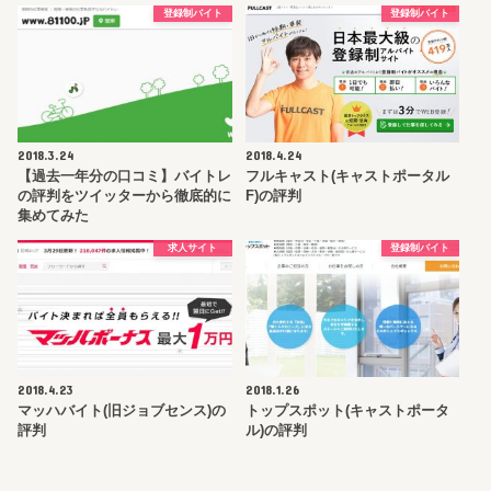
登録制バイト
登録制バイト
2018.3.24
2018.4.24
【過去一年分の口コミ】バイトレ
フルキャスト(キャストポータル
の評判をツイッターから徹底的に
F)の評判
集めてみた
求人サイト
登録制バイト
2018.4.23
2018.1.26
マッハバイト(旧ジョブセンス)の
トップスポット(キャストポータ
評判
ル)の評判