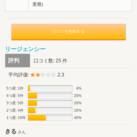
業務)
口コミを投稿する
リージェンシー
評判
口コミ数:
25 件
平均評価:
2.3
5つ星: 1件
4%
4つ星: 5件
20%
3つ星: 5件
20%
2つ星: 4件
16%
1つ星: 10件
40%
きる
さん