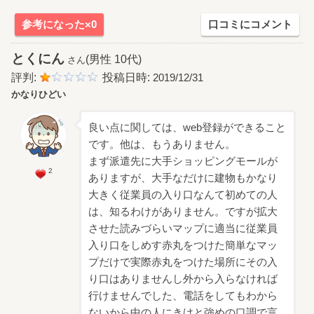
参考になった×0
口コミにコメント
とくにん
(男性 10代)
さん
評判:
投稿日時:
2019/12/31
かなりひどい
良い点に関しては、web登録ができること
です。他は、もうありません。
まず派遣先に大手ショッピングモールが
2
ありますが、大手なだけに建物もかなり
大きく従業員の入り口なんて初めての人
は、知るわけがありません。ですが拡大
させた読みづらいマップに適当に従業員
入り口をしめす赤丸をつけた簡単なマッ
プだけで実際赤丸をつけた場所にその入
り口はありませんし外から入らなければ
行けませんでした、電話をしてもわから
ないから中の人にきけと強めの口調で言