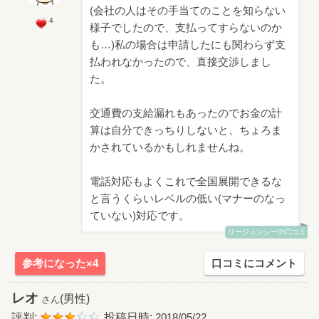
(会社の人はその手当てのことを知らない
4
様子でしたので、支払ってすらないのか
も…)私の場合は申請したにも関わらず支
払われなかったので、直接交渉しまし
た。
交通費の支給漏れもあったのでお金の計
算は自分できっちりしないと、ちょろま
かされているかもしれませんね。
電話対応もよくこれで全国展開できるな
と言うくらいレベルの低い(マナーのなっ
ていない)対応です。
リージェンシーの口コミ
参考になった×4
口コミにコメント
レオ
(男性)
さん
評判:
投稿日時:
2018/05/22