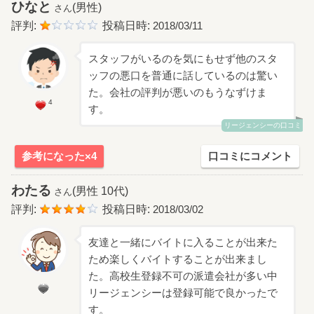
ひなと
(男性)
さん
評判:
投稿日時:
2018/03/11
スタッフがいるのを気にもせず他のスタ
ッフの悪口を普通に話しているのは驚い
た。会社の評判が悪いのもうなずけま
4
す。
リージェンシーの口コミ
参考になった×4
口コミにコメント
わたる
(男性 10代)
さん
評判:
投稿日時:
2018/03/02
友達と一緒にバイトに入ることが出来た
ため楽しくバイトすることが出来まし
た。高校生登録不可の派遣会社が多い中
リージェンシーは登録可能で良かったで
す。