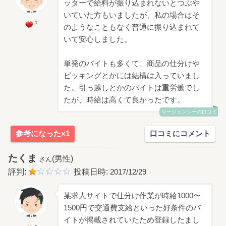
ッターで給料が振り込まれないとつぶや
いていた方もいましたが、私の場合はそ
1
のようなこともなく普通に振り込まれて
いて安心しました。
単発のバイトも多くて、商品の仕分けや
ピッキングとかには結構は入っていまし
た。引っ越しとかのバイトは重労働でし
たが、時給は高くて良かったです。
リージェンシーの口コミ
参考になった×1
口コミにコメント
たくま
(男性)
さん
評判:
投稿日時:
2017/12/29
某求人サイトで仕分け作業が時給1000〜
1500円で交通費支給といった好条件のバ
イトが掲載されていたため登録したまし