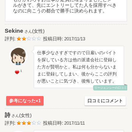
ルがきて、先にエントリーしてた人を採用すべき
なのに向こうの都合で勝手に決められます。
Sekine
(女性)
さん
評判:
投稿日時:
2017/11/13
仕事少なさすぎですので日雇いのバイト
を探している方は他の派遣会社に登録し
た方が賢明かと。私は何も分からないま
1
まに登録してしまい、後からここの評判
が悪いことに気づき、後悔しています。
リージェンシーの口コミ
参考になった×1
口コミにコメント
詩
(女性)
さん
評判:
投稿日時:
2017/11/11