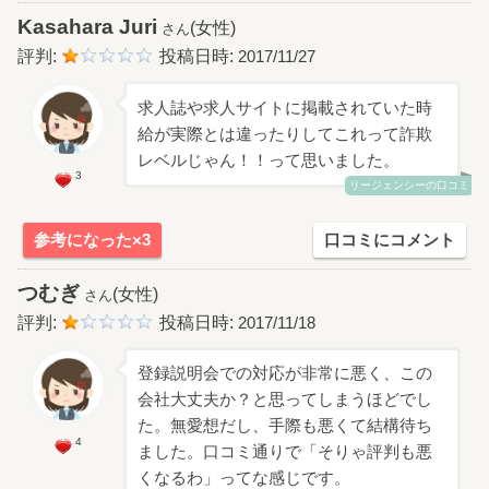
Kasahara Juri
(女性)
さん
評判:
投稿日時:
2017/11/27
求人誌や求人サイトに掲載されていた時
給が実際とは違ったりしてこれって詐欺
レベルじゃん！！って思いました。
3
リージェンシーの口コミ
参考になった×3
口コミにコメント
つむぎ
(女性)
さん
評判:
投稿日時:
2017/11/18
登録説明会での対応が非常に悪く、この
会社大丈夫か？と思ってしまうほどでし
た。無愛想だし、手際も悪くて結構待ち
4
ました。口コミ通りで「そりゃ評判も悪
くなるわ」ってな感じです。