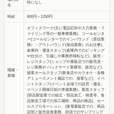
特になし
生
時給
800円～1250円
オフィスワーク(主に電話応対や入力業務・フ
ァイリング等の一般事務業務)、コールセンタ
ー(コールセンターでのインバウンド（受信業
務）・アウトバウンド(発信業務）のお仕事)、
倉庫内・運送スタッフ(倉庫内でのピッキング
や仕分け、引越しや事務所移転など)、販売・
レジスタッフ(ショップや量販店での販売員・
レジ業務や バックヤード業務等、販売など)、
職種・
接客ホールスタッフ(飲食店やカラオケ・各種
業種
アミューズメント施設での、接客など)、イベ
ントスタッフ(イベント会場での設営・撤去、
イベント開催日前の準備業務)、製造スタッフ
(部品製造業での組立・部品加工・検査等、食
品製造工場での加工補助、商品の検品)、セー
ルスプロモーション、(家電量販店での、商品
説明と販売促進業務、街頭でのサンプリング