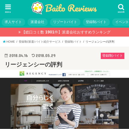
menu
search
求人サイト
派遣会社
リゾートバイト
登録制バイト
イベン
1901
【総口コミ数
件】
派遣会社おすすめランキング
HOME
登録制/派遣/バイト紹介サービス
登録制バイト
リージェンシーの評判
2018.04.16
2018.05.29
登録制バイト
リージェンシーの評判