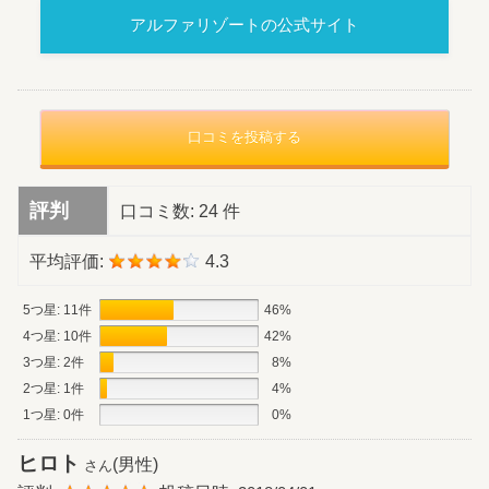
アルファリゾートの
公式サイト
口コミを投稿する
評判
口コミ数:
24 件
平均評価:
4.3
5つ星: 11件
46%
4つ星: 10件
42%
3つ星: 2件
8%
2つ星: 1件
4%
1つ星: 0件
0%
ヒロト
(男性)
さん