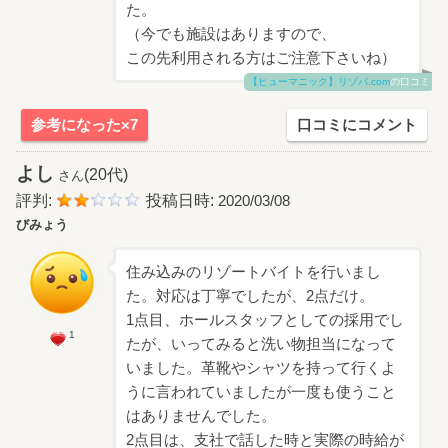
た。
（今でも施設はありますので、
この先利用される方はご注意下さいね）
【ヒューマニック】リゾバ.com
の口コミ
参考になった×7
口コミにコメント
よし
(20代)
さん
評判:
投稿日時:
2020/03/08
びみょう
住み込みのリゾートバイトを行いまし
た。対応は丁寧でしたが、2点だけ。
1点目、ホールスタッフとしての採用でし
1
たが、いってみると洗い物担当になって
いました。革靴やシャツを持って行くよ
うに言われていましたが一度も使うこと
はありませんでした。
2点目は、支社で話した時と実際の時給が