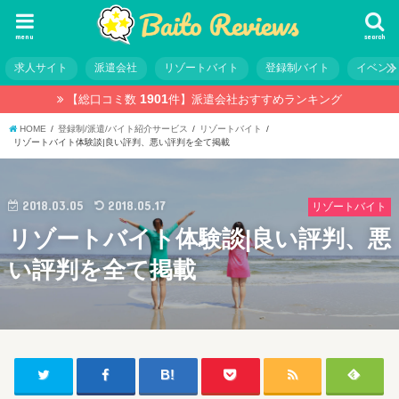
menu
search
求人サイト
派遣会社
リゾートバイト
登録制バイト
イベン
1901
【総口コミ数
件】
派遣会社おすすめランキング
HOME
登録制/派遣/バイト紹介サービス
リゾートバイト
リゾートバイト体験談|良い評判、悪い評判を全て掲載
2018.03.05
2018.05.17
リゾートバイト
リゾートバイト体験談|良い評判、悪
い評判を全て掲載