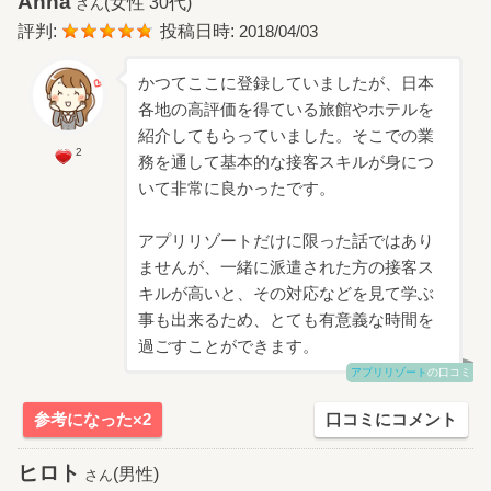
Anna
(女性 30代)
さん
評判:
投稿日時:
2018/04/03
かつてここに登録していましたが、日本
各地の高評価を得ている旅館やホテルを
紹介してもらっていました。そこでの業
2
務を通して基本的な接客スキルが身につ
いて非常に良かったです。
アプリリゾートだけに限った話ではあり
ませんが、一緒に派遣された方の接客ス
キルが高いと、その対応などを見て学ぶ
事も出来るため、とても有意義な時間を
過ごすことができます。
アプリリゾート
の口コミ
参考になった×2
口コミにコメント
ヒロト
(男性)
さん