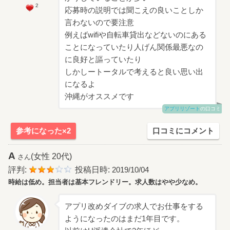
2
応募時の説明では聞こえの良いことしか
言わないので要注意
例えばwifiや自転車貸出などないのにある
ことになっていたり人げん関係最悪なの
に良好と謳っていたり
しかしートータルで考えると良い思い出
になるよ
沖縄がオススメです
アプリリゾート
の口コミ
参考になった×2
口コミにコメント
A
(女性 20代)
さん
評判:
投稿日時:
2019/10/04
時給は低め。担当者は基本フレンドリー。求人数はやや少なめ。
アプリ改めダイブの求人でお仕事をする
ようになったのはまだ1年目です。