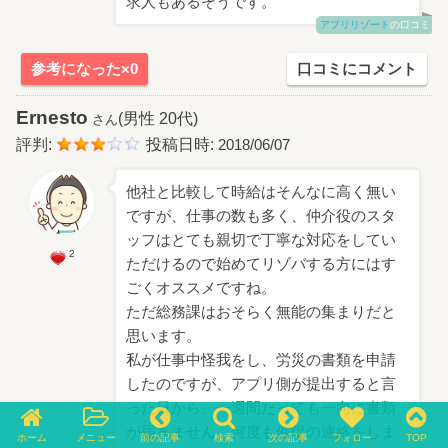
求人もあるそうです。
アプリリゾート
の口コミ
参考になった×0
口コミにコメント
Ernesto
(男性 20代)
さん
評判:
投稿日時:
2018/06/07
他社と比較して時給はそんなに高く無い
ですが、仕事の数も多く、仲介役のスタ
ッフはとても親切で丁寧な対応をしてい
2
ただけるので始めてリゾバする方にはす
ごくオススメですね。
ただ総務課はおそらく無能の集まりだと
思います。
私が仕事中怪我をし、労災の書類を申請
したのですが、アプリ側が提出すると言
った日から、一週間たっても一向に書類
が届きません。何度も催促の連絡をしま
ホーム
メニュー
前の記事
検索
次の記事
フォロー
TOP