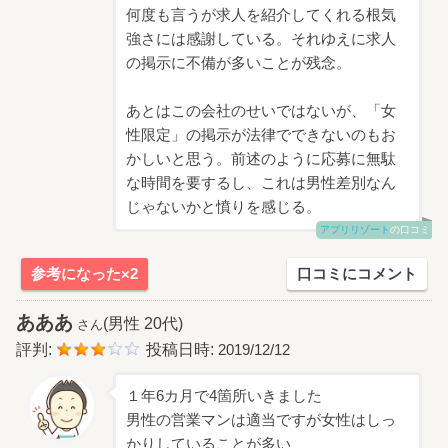
何度も言うが求人を紹介してくれる根気
強さには感謝している。それゆえに求人
の掲示に不備が多いことが残念。
あとはこの会社のせいではないが、「女
性限定」の掲示が法律でできないのもお
かしいと思う。前述のように応募に無駄
な時間を要するし、これは男性差別なん
じゃないかと憤りを感じる。
アプリリゾート
の口コミ
参考になった×2
口コミにコメント
あああ
(男性 20代)
さん
評判:
投稿日時:
2019/12/12
１年6カ月で4箇所いきました
男性の営業マンは適当ですが女性はしっ
かりしていることが多い