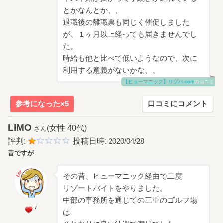
とかなんとか、、
退職後の離職票も同じく催促しました
が、１ヶ月以上経っても届きませんでし
た。
時給も他と比べて低いようなので、次に
利用する意義がないかな、、
【ヒューマニック】リゾバ.com
の口コミ
参考になった×5
口コミにコメント
LIMO
(女性 40代)
さん
評判:
投稿日時:
2020/04/28
昔ですが
その昔、ヒューマニック経由で二度
リゾートバイトをやりました。
中部の事務所を通じての三重のゴルフ場
7
は