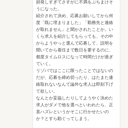
頻発しすぎてさすがに不満をぶちまけそ
うになった。
紹介されて決め、応募お願いしてから何
度「既に埋まりました」「勤務先と連絡
が取れません」と聞かされたことか。い
くら求人を紹介してもらっても、その中
からようやっと選んで応募して、説明を
聞いてから着任まで数日を要するのに、
都度タイムロスになって時間だけが過ぎ
ていく。
リゾバではここに限ったことではないの
だが、応募を締め切ったり、はたまた連
絡取れないなんて論外な求人は即刻下げ
て欲しい。
なんとか妥協したりしてようやく決めた
求人がダメで他を選べといわれたら、正
直ハズレというかそこに行かせたいの
か？とすら勘ぐってしまう。