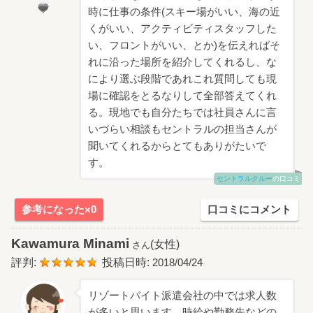
時に仕事の条件(スキー場がいい、海の近
くがいい、アクティビティスタッフした
い、フロントがいい、とか)を伝えればそ
れに沿った場所を紹介してくれるし、な
により選ぶ段階であれこれ質問しても現
場に確認をとるなりして全部答えてくれ
る。現地でも自分たちでは社員さんに言
いづらい相談もセントラルの担当さんが
聞いてくれるからとてもありがたいで
す。
セントラルクルー
の口コミ
参考になった×0
口コミにコメント
Kawamura Minami
(女性)
さん
評判:
投稿日時:
2018/04/24
リゾートバイト派遣会社の中では求人数
が多いと思います。時給や勤務先などの