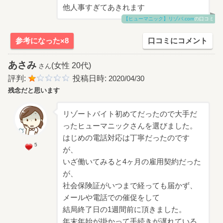
他人事すぎてあきれます
【ヒューマニック】リゾバ.com
の口コミ
参考になった×8
口コミにコメント
あさみ
(女性 20代)
さん
評判:
投稿日時:
2020/04/30
残念だと思います
リゾートバイト初めてだったので大手だ
ったヒューマニックさんを選びました。
はじめの電話対応は丁寧だったのです
5
が、
いざ働いてみると4ヶ月の雇用契約だった
が、
社会保険証がいつまで経っても届かず、
メールや電話での催促をして
結局終了日の1週間前に頂きました。
年末年始が掛かって手続きが遅れている