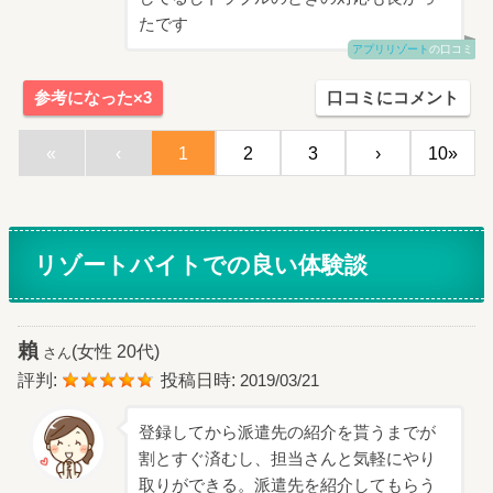
たです
アプリリゾート
の口コミ
参考になった×3
口コミにコメント
«
‹
1
2
3
›
10»
リゾートバイトでの良い体験談
賴
(女性 20代)
さん
評判:
投稿日時:
2019/03/21
登録してから派遣先の紹介を貰うまでが
割とすぐ済むし、担当さんと気軽にやり
取りができる。派遣先を紹介してもらう