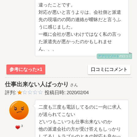
違ったことです。
対応が悪いと言うよりは、会社側と派遣
先の現場のの間の連絡が曖昧だと言うふ
うに感じました。
一概に会社が悪いわけではなく私の言っ
た派遣先が悪かったのかもしれませ
ん、、、
アプリリゾート
の口コミ
参考になった×1
口コミにコメント
仕事出来ない人ばっかり
さん
評判:
投稿日時:
2020/02/04
二度も三度も電話してるのに一向に求人
が送られてこない
どいつもこいつも仕事出来ないのか
3
他の派遣会社の方が受け答えもしっかり
してるしトラブルのときの対応も良かっ