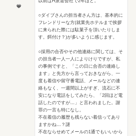
以前はH派遣会社で2年ほど。
○ダイブさんの担当者さん方は、基本的に
フレンドリーな方(就業先ホテルまで挨拶
に来られた際には駄菓子を頂いたりしま
す。餌付け？)が多いように感じます。
○採用の合否やその他連絡に関しては、そ
の担当者一人一人によりけりですが、私
の事例ですと、「この日に合否の連絡し
ます」と先方から言っておきながら、一
度も着信や留守番電話、メールなどの連
絡もなく、一週間以上がすぎ、流石に不
安になり電話をしてみたら、「2回ほど電
話したのですが…」と言われました。謝
罪の一言も特になし。
不在着信の履歴も残らない着信ってあり
ますかね…？謎
不在ならせめてメールの1通でもいいから