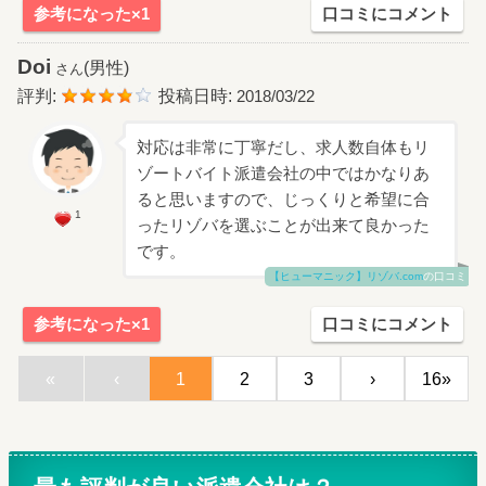
参考になった×1
口コミにコメント
Doi
(男性)
さん
評判:
投稿日時:
2018/03/22
対応は非常に丁寧だし、求人数自体もリ
ゾートバイト派遣会社の中ではかなりあ
ると思いますので、じっくりと希望に合
1
ったリゾバを選ぶことが出来て良かった
です。
【ヒューマニック】リゾバ.com
の口コミ
参考になった×1
口コミにコメント
«
‹
1
2
3
›
16»