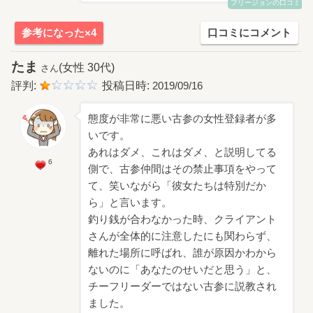
フリージョンの口コミ
参考になった×4
口コミにコメント
たま
(女性 30代)
さん
評判:
投稿日時:
2019/09/16
態度が非常に悪い古参の女性登録者が多
いです。
あれはダメ、これはダメ、と説明してる
6
側で、古参仲間はその禁止事項をやって
て、笑いながら「彼女たちは特別だか
ら」と言います。
釣り銭が合わなかった時、クライアント
さんが全体的に注意したにも関わらず、
離れた場所に呼ばれ、誰が原因かわから
ないのに「あなたのせいだと思う」と、
チーフリーダーではない古参に説教され
ました。