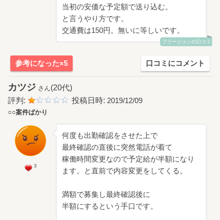
当初の安価な予定額で送り込む。
と言うやり方です。
交通費は150円。無いに等しいです。
フリージョンの口コミ
参考になった×5
口コミにコメント
カツジ
(20代)
さん
評判:
投稿日時:
2019/12/09
○○案件ばかり
何度も出勤確認をさせた上で
最終確認の直後に突然電話が着て
稼働時間変更なので予定給が半額になり
3
ます。と直前で内容変更をしてくる。
満額で募集し最終確認後に
半額にするという手口です。