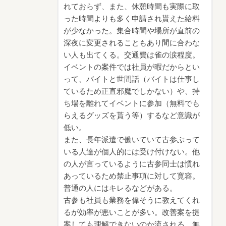
れておらず、また、休憩時間も実際に取
った時間よりも多く申請され貰えた給料
が少なかった。集合時間や場所が直前の
深夜に変更されることもあり間に合わな
い人も出てくる。交通費は雀の涙程度。
イベントの案件では社員が暇だからとい
って、バイトと世間話（バイトは仕事し
ているため正直邪魔でしかない）や、持
ち場を離れてイベントに参加（無料でも
らえるグッズを貰う等）するなど意識が
低い。
また、長年派遣で働いていて古参ぶって
いる人達が個人的には受け付けない。他
の人が言っているように古参同士は慣れ
あっているため禁止事項に対して寛容。
普通の人にはキレるなどがある。
古参も社員も業務を偉そうに教えてくれ
るが効率が悪いことが多い。改善案を提
案しても理解できないのか流される。無