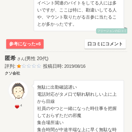
イベント関連のバイトをしてる人には多
いですが、ここは特に、勘違いしてる人
や、マウント取りたがる古参に当たるこ
とが多かったです。
フリージョンの口コミ
参考になった×6
口コミにコメント
匿希
(男性 20代)
さん
評判:
投稿日時:
2019/08/16
クソ会社
無駄に出勤確認遅い
電話対応がタメ口で馴れ馴れしい上に上
から目線
4
社員のやつと一緒になった時仕事を把握
しておらずただの邪魔
集合場所遠い
集合時間が中途半端な上に早く無駄な時