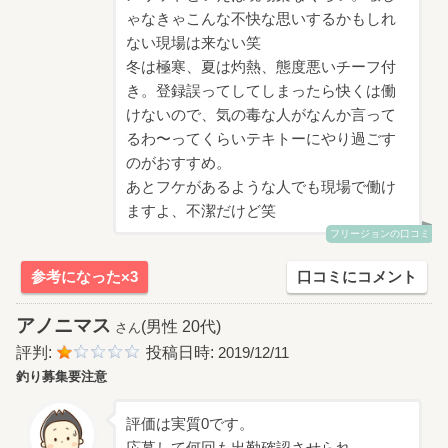
ゃなきゃこんな不快な思いするかもしれ
ない現場は来ない笑
冬は極寒、夏は灼熱、態度悪いチーフ付
き。登録誤ってしてしまったら快くは働
けないので、気の毒な人がなんか言って
るわ〜ってくらいテキトーにやり過ごす
のがおすすめ。
あとフケがあるような人でも現場で働け
ますよ、不潔だけど笑
フリージョンの口コミ
参考になった×3
口コミにコメント
アノニマス
(男性 20代)
さん
評判:
投稿日時:
2019/12/11
釣り募集要注意
評価は実質0です。