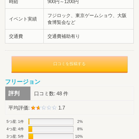
時給
900円～1200円
フジロック、東京ゲームショウ、大阪
イベント実績
食博覧会など
交通費
交通費補助有り
口コミを投稿する
フリージョン
評判
口コミ数:
48 件
平均評価:
1.7
5つ星: 1件
2%
4つ星: 4件
8%
3つ星: 5件
10%