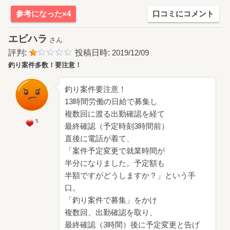
参考になった×4
口コミにコメント
エビハラ
さん
評判:
投稿日時:
2019/12/09
釣り案件多数！要注意！
釣り案件要注意！
13時間労働の日給で募集し
複数回に渡る出勤確認を経て
5
最終確認（予定時刻3時間前）
直後に電話が着て、
「案件予定変更で就業時間が
半分になりました。予定額も
半額ですがどうしますか？」という手
口。
「釣り案件で募集」をかけ
複数回、出勤確認を取り、
最終確認（3時間）後に予定変更と告げ