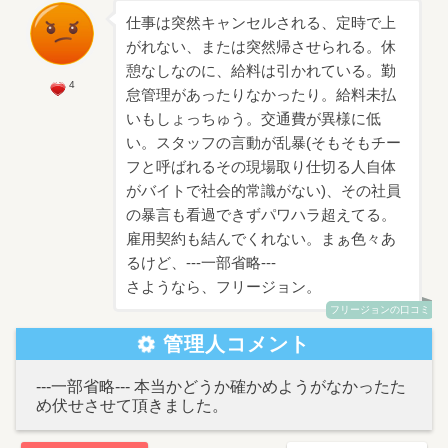
仕事は突然キャンセルされる、定時で上
がれない、または突然帰させられる。休
憩なしなのに、給料は引かれている。勤
4
怠管理があったりなかったり。給料未払
いもしょっちゅう。交通費が異様に低
い。スタッフの言動が乱暴(そもそもチー
フと呼ばれるその現場取り仕切る人自体
がバイトで社会的常識がない)、その社員
の暴言も看過できずパワハラ超えてる。
雇用契約も結んでくれない。まぁ色々あ
るけど、---一部省略---
さようなら、フリージョン。
フリージョンの口コミ
管理人コメント
---一部省略--- 本当かどうか確かめようがなかったた
め伏せさせて頂きました。