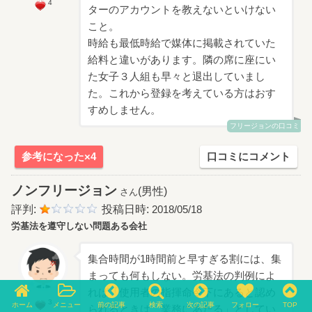
4
ターのアカウントを教えないといけない
こと。
時給も最低時給で媒体に掲載されていた
給料と違いがあります。隣の席に座にい
た女子３人組も早々と退出していまし
た。これから登録を考えている方はおす
すめしません。
フリージョンの口コミ
参考になった×4
口コミにコメント
ノンフリージョン
(男性)
さん
評判:
投稿日時:
2018/05/18
労基法を遵守しない問題ある会社
集合時間が1時間前と早すぎる割には、集
まっても何もしない。労基法の判例によ
れば「使用者の指揮命令下にあると認め
3
ホーム
メニュー
前の記事
検索
次の記事
フォロー
TOP
られるときは、業務にあたる」としてい