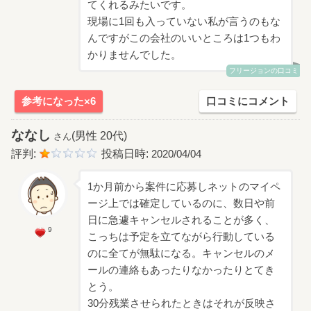
てくれるみたいです。
現場に1回も入っていない私が言うのもな
んですがこの会社のいいところは1つもわ
かりませんでした。
フリージョンの口コミ
参考になった×6
口コミにコメント
ななし
(男性 20代)
さん
評判:
投稿日時:
2020/04/04
1か月前から案件に応募しネットのマイペ
ージ上では確定しているのに、数日や前
日に急遽キャンセルされることが多く、
9
こっちは予定を立てながら行動している
のに全てが無駄になる。キャンセルのメ
ールの連絡もあったりなかったりとてき
とう。
30分残業させられたときはそれが反映さ