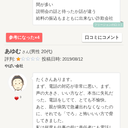
間が多い
説明会の話と待ったか話が違う
給料の振込もまともに出来ない詐欺会社
フリージョンの口コミ
参考になった×4
口コミにコメント
あゆむ
(男性 20代)
さん
評判:
投稿日時:
2019/08/12
やばい会社
たくさんあります。
まず、電話の対応が非常に悪い。まず、
声の大きさ、いい方など、本当に失礼だ
3
った。電話をしてて、とても不愉快。
あと、親が病気で急遽出れなくなったの
に、それでも「でろ」と怖いいい方で脅
してきました。
私は何度も仕事の前に責任者にも電話し