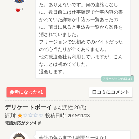
た。ありえないです。何の連絡もなし
1
に、数日前には仕事確定で仕事内容の書
かれていた詳細が申込み一覧あったの
に、前日に見ると申込み一覧から案件を
消されていました。
フリージョンでは初めてのバイトだった
ので心当たりが全くありません。
他の派遣会社も利用していますが、こん
なことは初めてでした。
退会します。
フリージョンの口コミ
参考になった×1
口コミにコメント
デリケートボーイ
(男性 20代)
さん
評判:
投稿日時:
2019/11/03
電話対応がクソすぎ
会社の落ち度でも謝罪は一切なし。