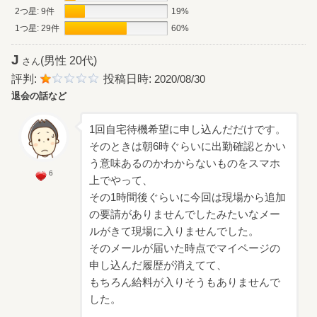
2つ星: 9件
19%
1つ星: 29件
60%
J
(男性 20代)
さん
評判:
投稿日時:
2020/08/30
退会の話など
1回自宅待機希望に申し込んだだけです。
そのときは朝6時ぐらいに出勤確認とかい
う意味あるのかわからないものをスマホ
6
上でやって、
その1時間後ぐらいに今回は現場から追加
の要請がありませんでしたみたいなメー
ルがきて現場に入りませんでした。
そのメールが届いた時点でマイページの
申し込んだ履歴が消えてて、
もちろん給料が入りそうもありませんで
した。