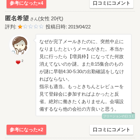
参考になった×4
口コミにコメント
匿名希望
(女性 20代)
さん
評判:
投稿日時:
2019/04/22
なぜか完了メールきたのに、突然中止に
なりましたというメールがきた。本当か
見に行ったら【増員枠】になってた何故
2
消えてないのか謎。また8:15集合のもの
が謎に早朝4:30-5:30の出勤確認をしなけ
ればならない。
指示も適当。もっときちんとレビューを
見て登録会に参加すればよかったと反
省。絶対に働きたくありません。会場設
備するなら他の会社の方良いと思う。
フリージョンの口コミ
参考になった×2
口コミにコメント