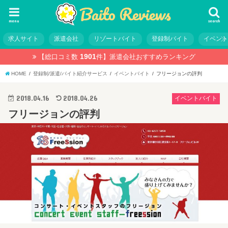
menu
search
求人サイト
派遣会社
リゾートバイト
登録制バイト
イベン
1901
【総口コミ数
件】
派遣会社おすすめランキング
HOME
登録制/派遣/バイト紹介サービス
イベントバイト
フリージョンの評判
2018.04.16
2018.04.26
イベントバイト
フリージョンの評判