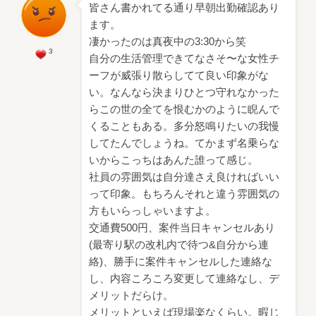
皆さん書かれてる通り早朝出勤確認あり
ます。
凄かったのは真夜中の3:30から笑
3
自分の生活管理できてなさそ〜な女性チ
ーフが威張り散らしてて良い印象がな
い。なんなら決まりひとつ守れなかった
らこの世の全てを恨むかのように睨んで
くることもある。多分怒鳴りたいの我慢
してたんでしょうね。てかまず名乗らな
いからこっちはあんた誰って感じ。
社員の雰囲気は自分達さえ良ければいい
って印象。もちろんそれと違う雰囲気の
方もいらっしゃいますよ。
交通費500円、案件当日キャンセルあり
(最寄り駅の改札内で待つ&自分から連
絡)、勝手に案件キャンセルした連絡な
し、内容ころころ変更して連絡なし、デ
メリットだらけ。
メリットといえば現場楽なくらい。暇じ