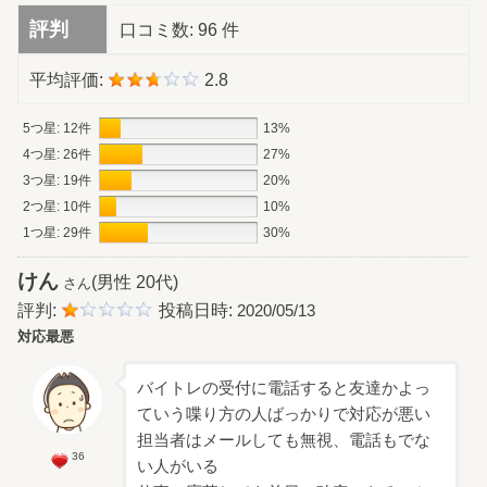
評判
口コミ数:
96 件
平均評価:
2.8
5つ星: 12件
13%
4つ星: 26件
27%
3つ星: 19件
20%
2つ星: 10件
10%
1つ星: 29件
30%
けん
(男性 20代)
さん
評判:
投稿日時:
2020/05/13
対応最悪
バイトレの受付に電話すると友達かよっ
ていう喋り方の人ばっかりで対応が悪い
担当者はメールしても無視、電話もでな
36
い人がいる