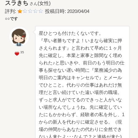
スラきち
(女性)
さん
評判:
投稿日時:
2020/04/04
○○です
星ひとつも付けたくないです。
『早い者勝ちですよ！いまなら確実に押
さえられます』と言われて早めに１ヶ月
35
先に確定し、本業と家事と隙間なく埋め
られた♪と思いきや、前日のもう明日の仕
事も探せない遅い時間に『業務減少の為
明日のご案内はキャンセルで』とメール
でひとこと。代わりの仕事はあれだけ無
理だと言い続けていた遠い場所の職場。
ずっと求人がでてるのできっと人がいな
い場所なんでしょうね。先に確定してい
たにもかかわらず、経験者の私を外し、1
からの新人を代わりに確定させる。（現
場の仲間からあなたの代わりに全然でき
ない人来たよ･･･なんで？と連絡が来た)