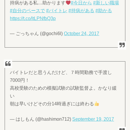
持病がある私…助かります
#今日から
#新しい職場
#自分のペースで
#バイトレ
#持病がある
#助かる
https://t.co/ltLPNfbQ3p
— ごっちゃん (@gochi6l)
October 24, 2017
バイトレだと思うんだけど、７時間勤務で手渡し
7000円！
高校受験のための模擬試験の試験監督よ。かなり緩
い
朝は早いけどその分14時過ぎには終わる
— はしもん (@hashimon712)
September 19, 2017