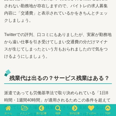
されない勤務地が存在しますので、バイトレの求人募集
内容に「交通費」と表示されているかをきちんとチェッ
クしましょう。
Twitterでの評判、口コミにもありましたが、実家が勤務地
から遠い仕事を引き受けてしまい交通費の分だけマイナ
スが生じてしまったという方もおられましたので気をつ
けるようにしましょう。
残業代は出るの？サービス残業はある？
派遣であっても労働基準法で取り決められている「1日8
時間・1週間40時間」が適用されるためこの条件を超えて
働いてしまった場合は残業代がきちんと支給されるはず
ホーム
メニュー
前の記事
検索
次の記事
フォロー
TOP
です。従って残業代をもらえず、サービス残業をさせら