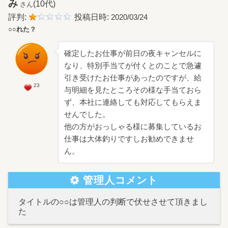
み
(10代)
さん
評判:
投稿日時:
2020/03/24
○○れた？
確定したお仕事が前日の夜キャンセルに
なり、特別手当てが付くとのことで急遽
引き受けたお仕事があったのですが、給
23
与明細を見たところその様な手当ておら
ず、本社に連絡しても対応してもらえま
せんでした。
他の方がおっしゃる様に募集しているお
仕事は大体釣りですしお勧めできませ
ん。
管理人コメント
タイトルの○○は管理人の判断で伏せさせて頂きまし
た