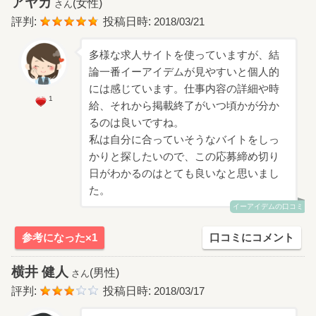
アヤカ
(女性)
さん
評判:
投稿日時:
2018/03/21
多様な求人サイトを使っていますが、結
論一番イーアイデムが見やすいと個人的
には感じています。仕事内容の詳細や時
1
給、それから掲載終了がいつ頃かが分か
るのは良いですね。
私は自分に合っていそうなバイトをしっ
かりと探したいので、この応募締め切り
日がわかるのはとても良いなと思いまし
た。
イーアイデムの口コミ
参考になった×1
口コミにコメント
横井 健人
(男性)
さん
評判:
投稿日時:
2018/03/17