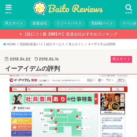
menu
search
求人サイト
派遣会社
リゾートバイト
登録制バイト
イベン
1901
【総口コミ数
件】
派遣会社おすすめランキング
HOME
登録制/派遣/バイト紹介サービス
求人サイト
イーアイデムの評判
2018.04.22
2018.06.14
求人サイト
イーアイデムの評判