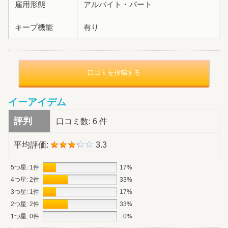
雇用形態
アルバイト・パート
キープ機能
有り
口コミを投稿する
イーアイデム
評判
口コミ数:
6 件
平均評価:
3.3
5つ星: 1件
17%
4つ星: 2件
33%
3つ星: 1件
17%
2つ星: 2件
33%
1つ星: 0件
0%